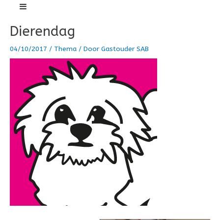
Ga
naar
Dierendag
de
inhoud
04/10/2017
/
Thema
/ Door
Gastouder SAB