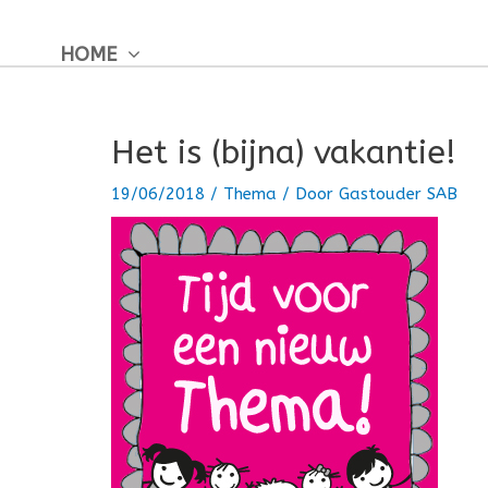
Ga
naar
HOME
de
inhoud
Het is (bijna) vakantie!
19/06/2018
/
Thema
/ Door
Gastouder SAB