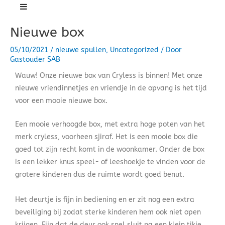
Ga
naar
Nieuwe box
de
inhoud
05/10/2021
/
nieuwe spullen
,
Uncategorized
/ Door
Gastouder SAB
Wauw! Onze nieuwe box van Cryless is binnen! Met onze
nieuwe vriendinnetjes en vriendje in de opvang is het tijd
voor een mooie nieuwe box.
Een mooie verhoogde box, met extra hoge poten van het
merk cryless, voorheen sjiraf. Het is een mooie box die
goed tot zijn recht komt in de woonkamer. Onder de box
is een lekker knus speel- of leeshoekje te vinden voor de
grotere kinderen dus de ruimte wordt goed benut.
Het deurtje is fijn in bediening en er zit nog een extra
beveiliging bij zodat sterke kinderen hem ook niet open
krijgen. Fijn dat de deur ook snel sluit na een klein tikje..